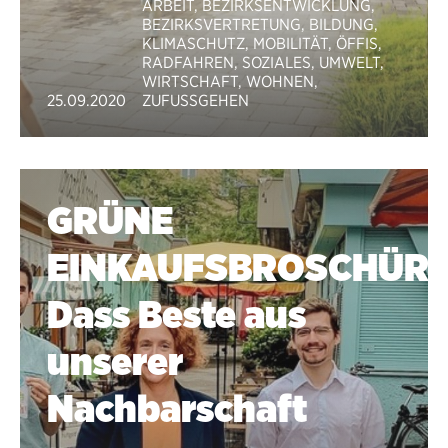
ARBEIT
,
BEZIRKSENTWICKLUNG
,
BEZIRKSVERTRETUNG
,
BILDUNG
,
KLIMASCHUTZ
,
MOBILITÄT
,
ÖFFIS
,
RADFAHREN
,
SOZIALES
,
UMWELT
,
WIRTSCHAFT
,
WOHNEN
,
25.09.2020
ZUFUSSGEHEN
GRÜNE
EINKAUFSBROSCHÜRE
Dass Beste aus
unserer
Nachbarschaft