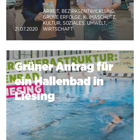
ARBEIT
,
BEZIRKSENTWICKLUNG
,
GRÜNE ERFOLGE
,
KLIMASCHUTZ
,
KULTUR
,
SOZIALES
,
UMWELT
,
21.07.2020
WIRTSCHAFT
Grüner Antrag für
ein Hallenbad in
Lie­sing