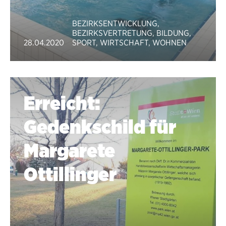
BEZIRKSENTWICKLUNG
,
BEZIRKSVERTRETUNG
,
BILDUNG
,
28.04.2020
SPORT
,
WIRTSCHAFT
,
WOHNEN
Erreicht:
Gedenkschild für
Margarete
Ottillinger