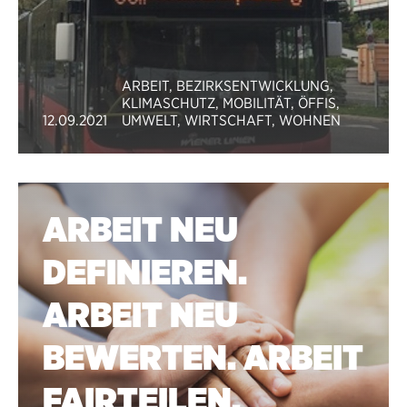
ARBEIT
,
BEZIRKSENTWICKLUNG
,
KLIMASCHUTZ
,
MOBILITÄT
,
ÖFFIS
,
12.09.2021
UMWELT
,
WIRTSCHAFT
,
WOHNEN
ARBEIT NEU
DEFINIEREN.
ARBEIT NEU
BEWERTEN. ARBEIT
FAIRTEILEN.