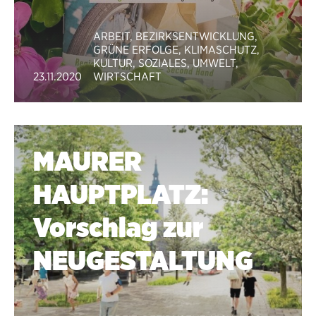
ARBEIT
,
BEZIRKSENTWICKLUNG
,
GRÜNE ERFOLGE
,
KLIMASCHUTZ
,
KULTUR
,
SOZIALES
,
UMWELT
,
23.11.2020
WIRTSCHAFT
MAURER
HAUPTPLATZ:
Vorschlag zur
NEUGESTALTUNG