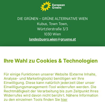
DIE GRÜNEN – GRÜNE ALTERNATIVE WIEN
Kubus, Town Town,
Würtzlerstraße 3/3​
1030 Wien
landesbuero.wien
gruene.at
NEWSLETTER ABONNIEREN
MITGLIED WERDEN
CODE OF CONDUCT
PRESSE
GRÜNE RADRETTUNG
FRIDAY NIGHTSKATING
NETIQUETTE