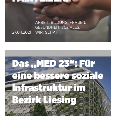
ARBEIT
,
BILDUNG
,
FRAUEN
,
GESUNDHEIT
,
SOZIALES
,
27.04.2021
WIRTSCHAFT
Das „MED 23“: Für
eine bessere soziale
Infra­struk­tur im
Bezirk Lie­sing