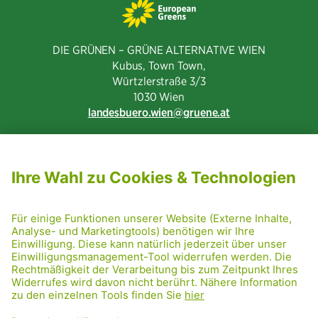
DIE GRÜNEN – GRÜNE ALTERNATIVE WIEN
Kubus, Town Town,
Würtzlerstraße 3/3​
1030 Wien
landesbuero.wien
gruene.at
NEWSLETTER ABONNIEREN
MITGLIED WERDEN
CODE OF CONDUCT
PRESSE
GRÜNE RADRETTUNG
FRIDAY NIGHTSKATING
NETIQUETTE
DATENSCHUTZ