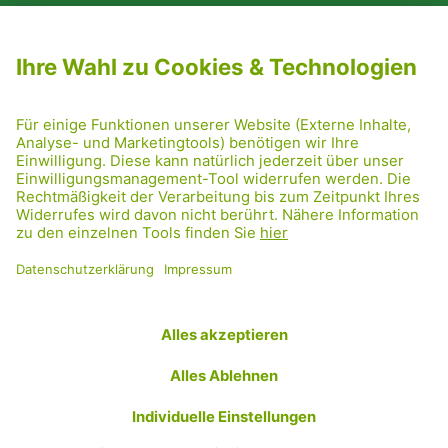
NEWSLETTER ABONNIEREN
MITGLIED WERDEN
CODE OF CONDUCT
PRESSE
GRÜNE RADRETTUNG
FRIDAY NIGHTSKATING
NETIQUETTE
DATENSCHUTZ
IMPRESSUM
TRANSPARENZ
Facebook
Twitter
Instagram
Flickr
YouTube