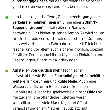
durchgängige Ebene
mit den bestehenden historisch
gepflasterten Gehsteig- und Platzbereichen.
durch die so geschaffene
„Gleichberechtigung aller
Verkehrsteilnehmer:innen
im Sinne einer
20km/h-
Begegnungszone
“ ist kein eigener Radweg
notwendig. Das bisher geltende Tempo 30 wird so um
ein Drittel reduziert und auch dadurch eine Querung
der zwei verbliebenen Fahrbahnen des MHP leichter,
rascher und vor allem auch sicherer möglich, speziell
für ältere Personen bei ihren täglichen Einkäufen und
Besorgungen, Eltern mit Kinderwagen.
Aufstellen von deutlich mehr
technischer
Infrastruktur wie
Bänke, Fahrradbügel, Abfallbehälter,
weitere Trinkbrunnen
und
kühle Meile
. Auch eine
Wasserspielfläche
im Bereich der nördlichen
Bushaltestelle, oder beispielsweise ein paar
Öklos
als
frei zugängliche öffentliche​​ Toiletten wären
vorstellbar, da es viele Markttage und öffentliche
Veranstaltungen am Maurer Hauptplatz gibt.