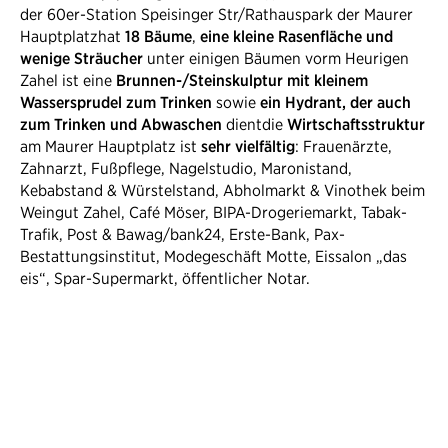
der 60er-Station Speisinger Str/Rathauspark der Maurer
Hauptplatz​hat
18 Bäume
,
eine kleine Rasenfläche und
wenige Sträucher
unter einigen Bäumen vorm Heurigen
Zahel ist eine
Brunnen-/Steinskulptur mit kleinem
Wassersprudel zum Trinken
sowie
ein Hydrant, der auch
zum Trinken und Abwaschen
dientdie
Wirtschaftsstruktur
am Maurer Hauptplatz ​ist
sehr vielfältig
: Frauenärzte,
Zahnarzt, Fußpflege, Nagelstudio, Maronistand,
Kebabstand & Würstelstand, Abholmarkt & Vinothek beim
Weingut Zahel, Café Möser, BIPA-Drogeriemarkt, Tabak-
Trafik, Post & Bawag/bank24, Erste-Bank, Pax-
Bestattungsinstitut, Modegeschäft Motte, Eissalon „das
eis“, Spar-Supermarkt, öffentlicher Notar.​​
Der Maurer Hauptplatz bildet ein lokales
Zentrum für BewohnerInnen mit Geschäfts-