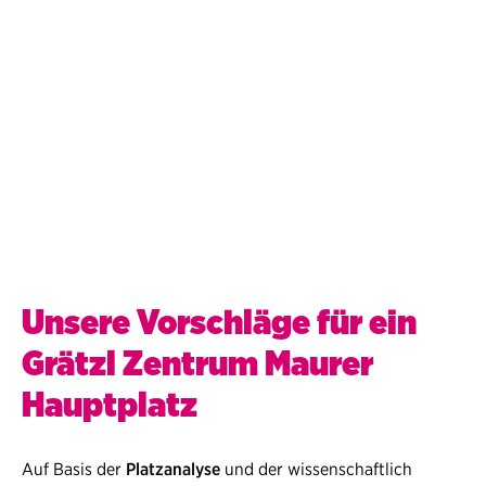
und sozialer Infra­struk­tur. Der öf­fent­liche Raum
repräsentiert sowohl dieser derzeitige Funktion
als auch das Potential mehr als unzureichend.
DI Dr. Harald Frey, Technische
Universität Wien
Unsere Vorschläge für ein
Grätzl Zentrum Maurer
Hauptplatz
Auf Basis der
Platzanalyse
und der wissenschaftlich