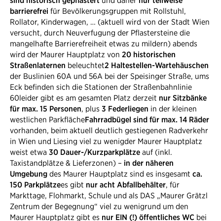
sind historisch gepflastert
und daher
nur teilweise
barrierefrei
für Bevölkerungsgruppen mit Rollstuhl,
Rollator, Kinderwagen, … (aktuell wird von der Stadt Wien
versucht, durch Neuverfugung der Pflastersteine die
mangelhafte Barrierefreiheit etwas zu mildern) abends
wird der Maurer Hauptplatz ​von
20 historischen
Straßenlaternen
beleuchtet
2 Haltestellen-Wartehäuschen
der Buslinien 60A und 56A bei der Speisinger Straße, ums
Eck befinden sich die Stationen der Straßenbahnlinie
60leider gibt es am gesamten Platz derzeit
nur Sitzbänke
für max. 15 Personen
, plus
3 Federliegen
in der kleinen
westlichen Parkfläche
Fahrradbügel sind für max. 14 Räder
vorhanden, beim aktuell deutlich gestiegenen Radverkehr
in Wien und Liesing viel zu wenigder Maurer Hauptplatz ​
weist etwa
30 Dauer-/Kurzparkplätze
auf (inkl.
Taxistandplätze & Lieferzonen) –
in der näheren
Umgebung
des Maurer Hauptplatz ​sind es insgesamt
ca.
150 Parkplätze
es gibt
nur acht Abfallbehälter
, für
Markttage, Flohmarkt, Schule und als DAS „Maurer Grätzl
Zentrum der Begegnung“ viel zu wenigrund um den
Maurer Hauptplatz ​gibt es
nur EIN (!) öffentliches WC
bei