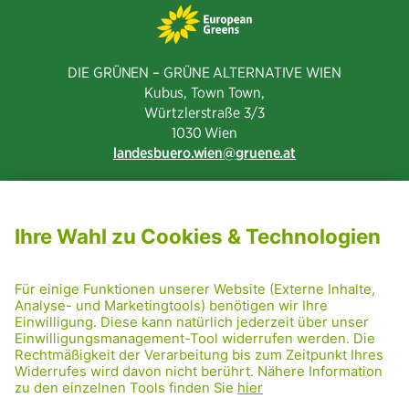
DIE GRÜNEN – GRÜNE ALTERNATIVE WIEN
Kubus, Town Town,
Würtzlerstraße 3/3​
1030 Wien
landesbuero.wien
gruene.at
NEWSLETTER ABONNIEREN
MITGLIED WERDEN
CODE OF CONDUCT
PRESSE
GRÜNE RADRETTUNG
FRIDAY NIGHTSKATING
NETIQUETTE