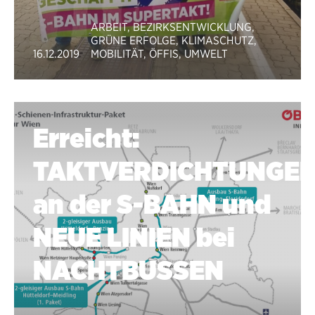
ARBEIT
,
BEZIRKSENTWICKLUNG
,
GRÜNE ERFOLGE
,
KLIMASCHUTZ
,
16.12.2019
MOBILITÄT
,
ÖFFIS
,
UMWELT
Erreicht:
TAKTVERDICHTUNGE
an der S-BAHN und
NEUE LINIEN bei
NACHTBUSSEN