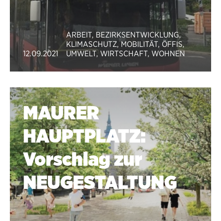
ARBEIT
,
BEZIRKSENTWICKLUNG
,
KLIMASCHUTZ
,
MOBILITÄT
,
ÖFFIS
,
12.09.2021
UMWELT
,
WIRTSCHAFT
,
WOHNEN
MAURER
HAUPTPLATZ:
Vorschlag zur
NEUGESTALTUNG