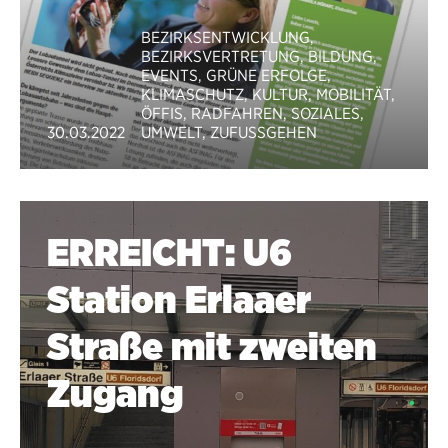
BEZIRKSENTWICKLUNG
,
BEZIRKSVERTRETUNG
,
BILDUNG
,
EVENTS
,
GRÜNE ERFOLGE
,
KLIMASCHUTZ
,
KULTUR
,
MOBILITÄT
,
ÖFFIS
,
RADFAHREN
,
SOZIALES
,
30.03.2022
UMWELT
,
ZUFUSSGEHEN
ERREICHT: U6
Station Erlaaer
Straße mit zweiten
Zugang