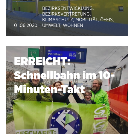
BEZIRKSENTWICKLUNG
,
BEZIRKSVERTRETUNG
,
KLIMASCHUTZ
,
MOBILITÄT
,
ÖFFIS
,
01.06.2020
UMWELT
,
WOHNEN
ERREICHT:
Schnellbahn im 10-
Minuten-Takt