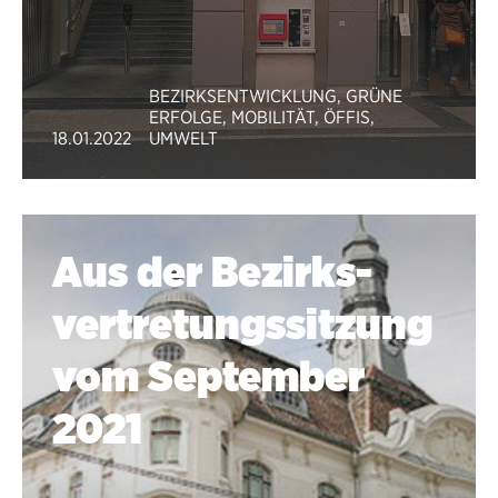
BEZIRKSENTWICKLUNG
,
GRÜNE
ERFOLGE
,
MOBILITÄT
,
ÖFFIS
,
18.01.2022
UMWELT
Aus der Bezirks­
vertretungs­sitzung
vom September
2021