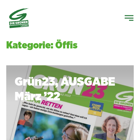
Kategorie: Öffis
Grün23, AUSGABE
März ’22