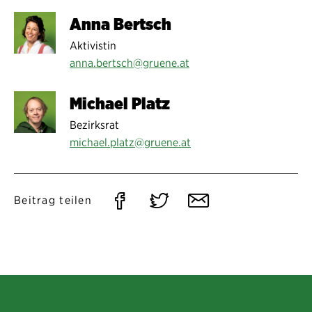
Anna Bertsch
Aktivistin
anna.bertsch@gruene.at
Michael Platz
Bezirksrat
michael.platz@gruene.at
Auf
Auf
Per
Beitrag teilen
Facebook
Twitter
E-
teilen
teilen
Mail
teilen