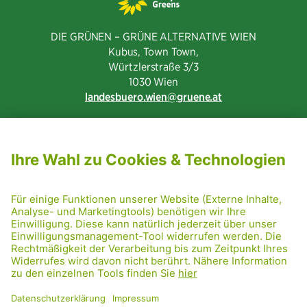
DIE GRÜNEN – GRÜNE ALTERNATIVE WIEN
Kubus, Town Town,
Würtzlerstraße 3/3​
1030 Wien
landesbuero.wien
gruene.at
NEWSLETTER ABONNIEREN
MITGLIED WERDEN
CODE OF CONDUCT
PRESSE
GRÜNE RADRETTUNG
FRIDAY NIGHTSKATING
NETIQUETTE
DATENSCHUTZ