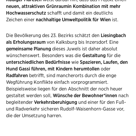
neuen, attraktiven Grünraum
in Kombination mit mehr
Hochwasserschutz
schafft und damit ein deutlichs
Zeichen einer
nachhaltige Umweltpolitik für Wien
ist.​
Die Bevölkerung des 23. Bezirks schätzt den
Liesingbach
als Erholungsraum
von Kalksburg bis Inzersdorf. Eine
gemeinsame Planung
dieses Juwels ist daher absolut
wünschenswert. Besonders was die
Gestaltung
für die
unterschiedlichen Bedürfnisse
wie
Spazieren, Laufen, den
Hund Gassi führen, mit Kindern herumtollen
oder
Radfahren
betrifft, sind mancherorts durch die enge
Wegführung Konflikte einfach vorprogrammiert.
Beispielsweise liegen für den Abschnitt der noch heuer
gestaltet werden soll,
Wünsche der Bewohner*innen
nach
begleitender
Verkehrsberuhigung
und einer für den Fuß-
und Radverkehr sicheren Rudolf-Waisenhorn-Gasse vor,
die der Umsetzung harren.​