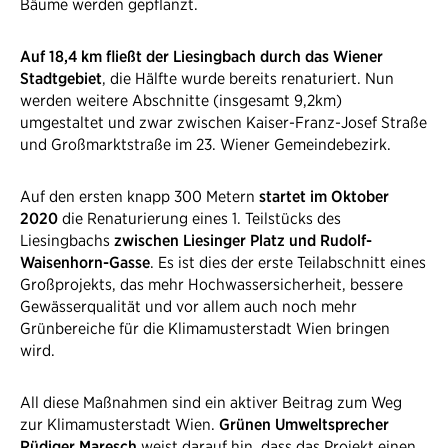
Bäume werden gepflanzt.
​Auf 18,4 km fließt der Liesingbach durch das Wiener
Stadtgebiet
, die Hälfte wurde bereits renaturiert. Nun
werden weitere Abschnitte (insgesamt 9,2km)
umgestaltet und zwar zwischen Kaiser-Franz-Josef Straße
und Großmarktstraße im 23. Wiener Gemeindebezirk.
​Auf den ersten knapp 300 Metern
startet im Oktober
2020
die Renaturierung eines 1. Teilstücks des
Liesingbachs
zwischen Liesinger Platz und Rudolf-
Waisenhorn-Gasse
. Es ist dies der erste Teilabschnitt eines
Großprojekts, das mehr Hochwassersicherheit, bessere
Gewässerqualität und vor allem auch noch mehr
Grünbereiche für die Klimamusterstadt Wien bringen
wird.​
All diese Maßnahmen sind ein aktiver Beitrag zum Weg
zur Klimamusterstadt Wien.
Grünen Umweltsprecher
Rüdiger Maresch
weist darauf hin, dass das Projekt einen