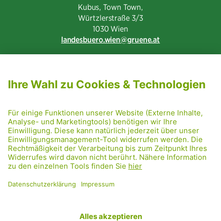
Kubus, Town Town,
Würtzlerstraße 3/3​
1030 Wien
landesbuero.wien
gruene.at
NEWSLETTER ABONNIEREN
MITGLIED WERDEN
CODE OF CONDUCT
PRESSE
GRÜNE RADRETTUNG
FRIDAY NIGHTSKATING
NETIQUETTE
DATENSCHUTZ
IMPRESSUM
TRANSPARENZ