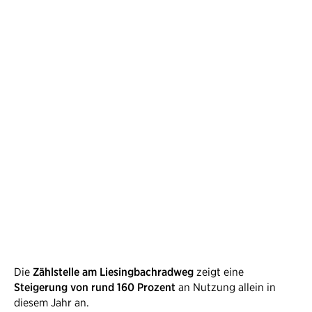
Der Beschluss der vollständigen Renaturierung
des Lie­singbachs ist wirklich großartig und
höchst an der Zeit. Besonders für die
Wasserqualität dieses schönen Er­ho­lungs­
raums ist das ein Meilenstein!
Cordula Höbart, Klubobfrau der
Grünen Liesing
Die
Zählstelle am Liesingbachradweg
zeigt eine
Steigerung von rund 160 Prozent
an Nutzung allein in
diesem Jahr an.